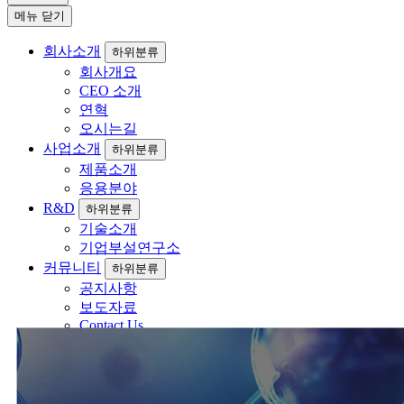
메뉴 닫기
회사소개
하위분류
회사개요
CEO 소개
연혁
오시는길
사업소개
하위분류
제품소개
응용분야
R&D
하위분류
기술소개
기업부설연구소
커뮤니티
하위분류
공지사항
보도자료
Contact Us