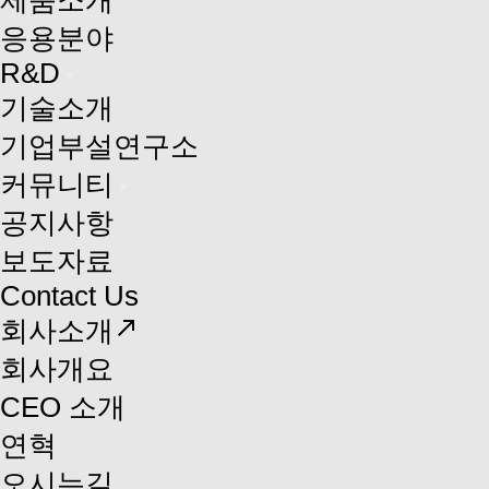
제품소개
응용분야
R&D
기술소개
기업부설연구소
커뮤니티
공지사항
보도자료
Contact Us
north_east
회사소개
회사개요
CEO 소개
연혁
오시는길