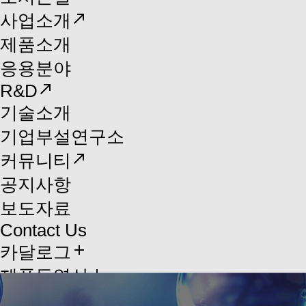
north_east
사업소개
제품소개
응용분야
north_east
R&D
기술소개
기업부설연구소
north_east
커뮤니티
공지사항
보도자료
Contact Us
add
카달로그
add
제품동영상