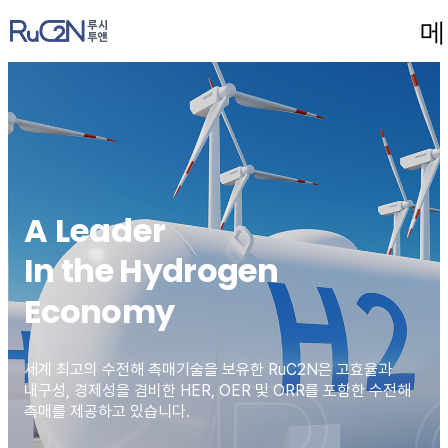
팝업레이어 알림
메
팝업레이어 알림이 없습니다.
A Leader
In the Hydrogen
Economy
세계 최고의 수전해 촉매기술을 보유한 RuC2N은 고효율과
내구성, 경제성을 겸비한
HER, OER 및 ORR를 포함한 수전해
촉매를 제공하고 있습니다.