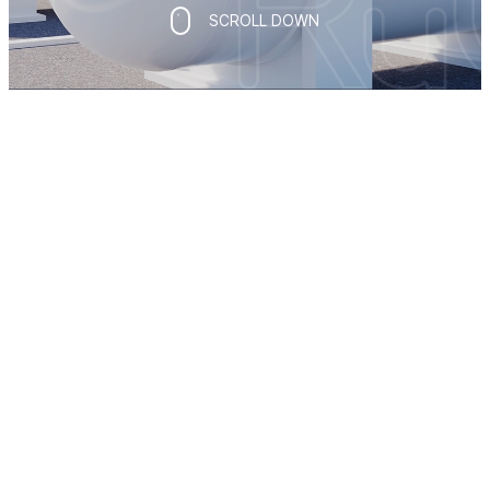
SCROLL DOWN
WHO WE ARE
Clean Environment is our mission