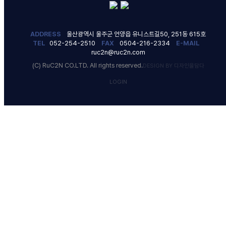
ADDRESS
울산광역시 울주군 언양읍 유니스트길50, 251동 615호
TEL
052-254-2510
FAX
0504-216-2334
E-MAIL
ruc2n@ruc2n.com
(C) RuC2N CO.LTD. All rights reserved.
DESIGN BY 디자인을담다
LOGIN