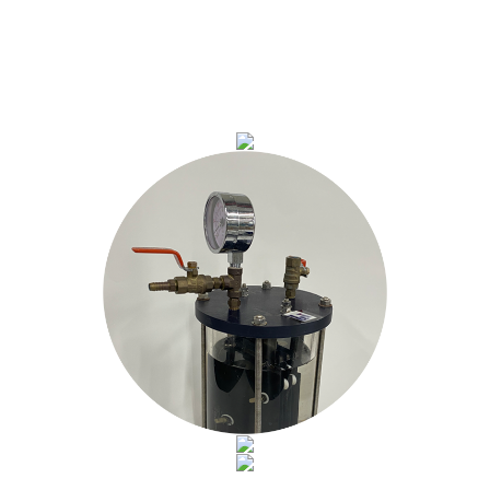
Efficient and durable catalyst for electrocatalysis,
especially HER, OER and ORR
자세히보기